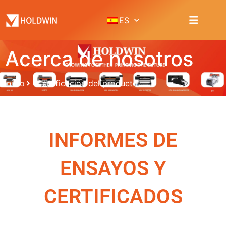
ES
Acerca de nosotros
Inicio
Certificación del producto
INFORMES DE
ENSAYOS Y
CERTIFICADOS