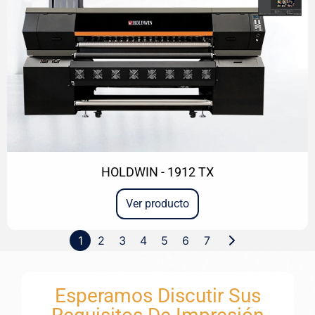
HOLDWIN - 1912 TX
Ver producto
1
2
3
4
5
6
7
Esperamos Discutir Sus